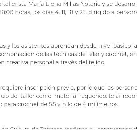
 tallerista María Elena Millas Notario y se desarro
8:00 horas, los días 4, 11, 18 y 25, dirigido a perso
 las y los asistentes aprendan desde nivel básico 
combinación de las técnicas de telar y crochet, 
n creativa personal a través del tejido.
o requiere inscripción previa, por lo que las pers
cio del taller con el material requerido: telar re
 para crochet de 5.5 y hilo de 4 milímetros.
 de Cultura de Tabasco reafirma su compromiso de 