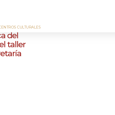
CENTROS CULTURALES
a del
l taller
retaría