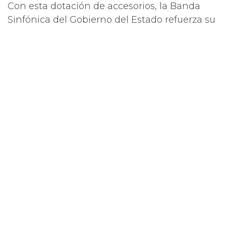
Con esta dotación de accesorios, la Banda
Sinfónica del Gobierno del Estado refuerza su
labor de difundir el patrimonio musical de la
entidad y continúa consolidándose como un
referente cultural en el sureste mexicano.
Compartir