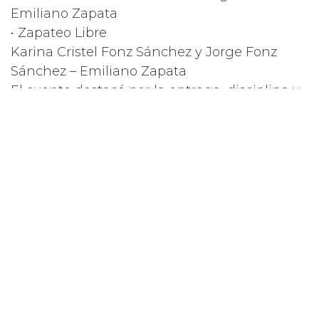
Emiliano Zapata
• Zapateo Libre
Karina Cristel Fonz Sánchez y Jorge Fonz
Sánchez – Emiliano Zapata
El evento destacó por la entrega, disciplina y
pasión de las y los participantes, quienes con
su talento mantienen vivas las tradiciones
que dan identidad a Tabasco.
Las autoridades culturales reconocieron el
esfuerzo de cada uno de los concursantes,
subrayando que estas expresiones son el
reflejo del orgullo que se canta, se baila y se
siente en cada rincón del estado.