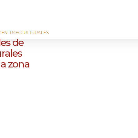
CENTROS CULTURALES
les de
rales
 la zona