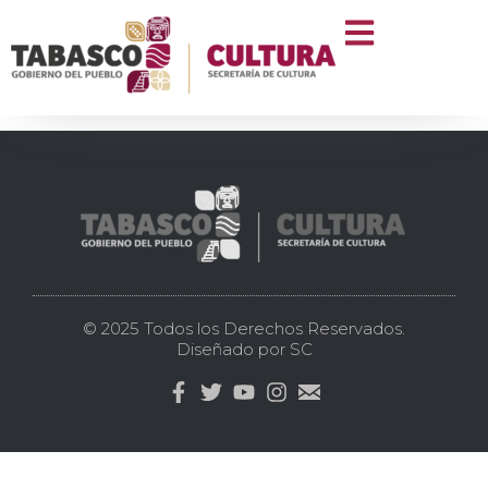
Taller “leer para
escribir”
© 2025 Todos los Derechos Reservados.
Diseñado por SC