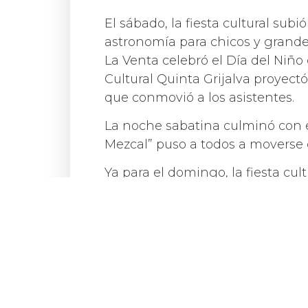
El sábado, la fiesta cultural subió
astronomía para chicos y grandes
La Venta celebró el Día del Niño 
Cultural Quinta Grijalva proyectó
que conmovió a los asistentes.
La noche sabatina culminó con e
Mezcal” puso a todos a moverse c
Ya para el domingo, la fiesta cul
juegos de mesa en la Galería El 
musical en vivo a cargo de “Yayo
infantiles en la Biblioteca Pino 
semana que dejó huella en el co
Con esta monumental agenda, la 
un lujo, sino un derecho. La inv