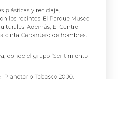
s plásticas y reciclaje,
on los recintos. El Parque Museo
culturales. Además, El Centro
s la cinta Carpintero de hombres,
va, donde el grupo “Sentimiento
 el Planetario Tabasco 2000,
 y clases de salsa con grupo
de Historia Natural, lecturas
 La Venta, cerraron un fin de
 acceso a la cultura no debe ser
hacer de la entidad un verdadero