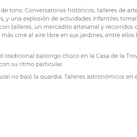
 de tono. Conversatorios históricos, talleres de arte
, y una explosión de actividades infantiles tomar
con talleres, un mercadito artesanal y recorridos 
 más cine al aire libre en sus jardines, entre ello
l tradicional bailongo choco en la Casa de la Tro
on su ritmo particular.
tural no bajó la guardia. Talleres astronómicos en
Jaguar Despertado, más cine en la Quinta Grijalva
 y su Rik Band”, dinámicas familiares en el Museo 
Suárez y actividades artísticas en el Parque Museo
razón de los tabasqueños.
Secretaría de Cultura de Tabasco reafirmó que el
itación quedó abierta para seguir participando y 