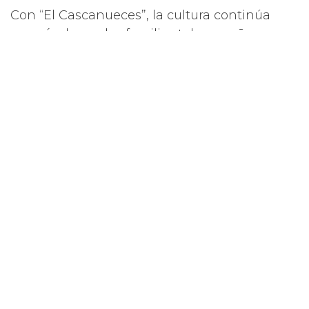
Con “El Cascanueces”, la cultura continúa
acercándose a las familias tabasqueñas,
celebrando el talento local y el espíritu
artístico de la temporada.
Compartir