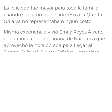
La felicidad fue mayor para toda la familia
cuando supieron que el ingreso a la Quinta
Grijalva no representaba ningún costo.
Misma experiencia vivió Emily Reyes Álvaro,
otra quinceañera originaria de Nacajuca que
aprovechó la hora dorada para llegar al
Centro Cultural Quinta Grijalva y eternizar
momentos llenos de tradición y belleza.
Luciendo un majestuoso traje típico
tabasqueño, con una sonrisa, Emily expresó
su gratitud por la apertura de este bello lugar
al pueblo y por permitirle cumplir un sueño
que parecía imposible: guardar el recuerdo
perfecto de sus XV años con el traje
tradicional que usan las embajadoras. Su paso