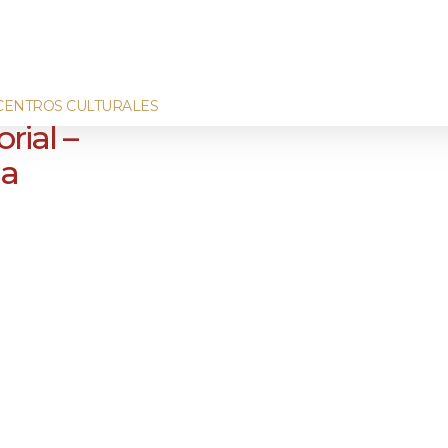
CENTROS CULTURALES
rial –
da