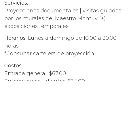
Servicios:
Proyecciones documentales | visitas guiadas
por los murales del Maestro Montuy (+) |
exposiciones temporales
Horarios:
Lunes a domingo de 10:00 a 20:00
horas
*Consultar cartelera de proyección
Costos:
Entrada general: $67.00
Entrada de estudiantes: $34.00
Entrada adult mayor: $34.00
Dirección:
Prolongación Paseo Tabasco s/n
col. Tabasco 2000 C.P. 86035
Contáctanos:
secretariacultura@tabasco.gob.mx