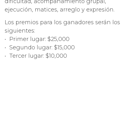
dificultad, acompañamiento grupal,
ejecución, matices, arreglo y expresión.
Los premios para los ganadores serán los
siguientes:
•⁠ ⁠Primer lugar: $25,000
•⁠ ⁠Segundo lugar: $15,000
•⁠ ⁠Tercer lugar: $10,000
La ceremonia de premiación se llevará a cabo
el 11 de mayo en el Teatro al Aire Libre,
durante el acto de clausura de la Feria
Tabasco 2025, el evento cultural y festivo más
importante del estado.
Los interesados en participar deberán enviar
su documentación al correo electrónico
concursotabatabasco@gmail.com o