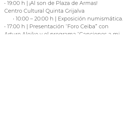
• 19:00 h | ¡Al son de Plaza de Armas!
Centro Cultural Quinta Grijalva
• 10:00 – 20:00 h | Exposición numismática.
• 17:00 h | Presentación “Foro Ceiba” con
Arturo Aleiko y el programa “Canciones a mi
tierra”.
• 17:30 h | Proyección en pantalla gigante de
“El Lago de los Cisnes”, interpretado por la
Compañía Nacional de Danza de México.
• 16:00 h | Proyección de cortometrajes en la
sala de cine teatro.
Museo de Historia Natural “José Narciso
Rovirosa Andrade”
• 12:00 h | Taller infantil “La moneda de
chocolate”, “Decorando con chocolate”.
• 12:30 a 13:30 h | Celebración del Día Mundial
del Agua.