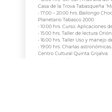
Casa de la Trova Tabasqueña “M
• 17:00 – 20:00 hrs. Bailongo Ch
Planetario Tabasco 2000
• 10:00 hrs. Curso: Aplicaciones d
• 15:00 hrs. Taller de lectura Orión
• 16:00 hrs. Taller Uso y manejo d
• 19:00 hrs. Charlas astronómicas.
Centro Cultural Quinta Grijalva
• 10:30 hrs. Taller de entrenam
• 16:00 hrs. Proyección de cortome
• 17:30 hrs. Presentación de Foro
Plaza de Armas
• 16:00 – 19:00 hrs. Al Son de Pla
Domingo 16 de marzo
Galería “El Jaguar Despertado”
• 10:00 hrs. ‘Ser Sur’. Sonidos e