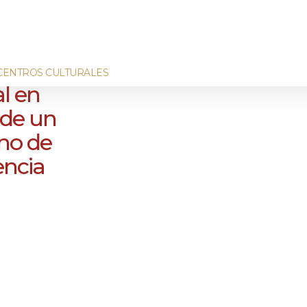
CENTROS CULTURALES
al en
 de un
eno de
encia