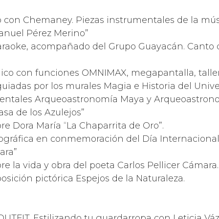
iano con Chemaney. Piezas instrumentales de la mús
anuel Pérez Merino”
a Karaoke, acompañado del Grupo Guayacán. Canto
público con funciones OMNIMAX, megapantalla, talle
tas guiadas por los murales Magia e Historia del Un
umentales Arqueoastronomía Maya y Arqueoastron
sa de los Azulejos”
obre Dora María “La Chaparrita de Oro”.
fotográfica en conmemoración del Día Internacional
ara”
bre la vida y obra del poeta Carlos Pellicer Cámara.
posición pictórica Espejos de la Naturaleza.
el OUTFIT. Estilizando tu guardarropa con Leticia Vá