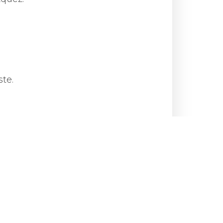
ste.
cal y talleres culturales.