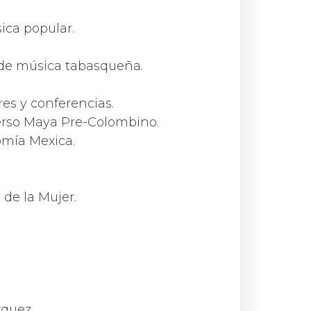
ica popular.
 de música tabasqueña.
res y conferencias.
iverso Maya Pre-Colombino.
omía Mexica.
 de la Mujer.
zquez.