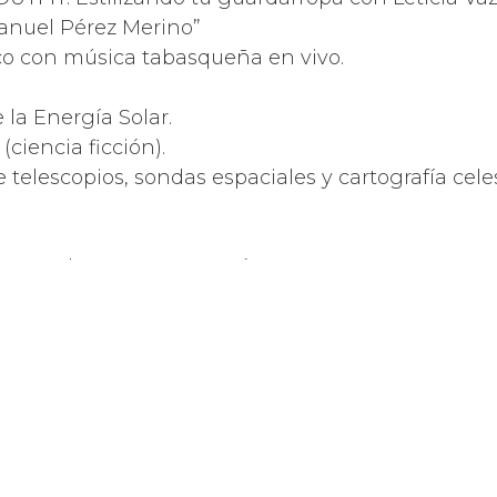
anuel Pérez Merino”
oco con música tabasqueña en vivo.
e la Energía Solar.
 (ciencia ficción).
e telescopios, sondas espaciales y cartografía cele
iento en danza contemporánea.
trajes para toda la familia.
 Ceiba con María Naranjo.
za de Armas. Música en vivo, karaoke, bailongo tropi
n la Memoria. Encuentro con la lengua Yokot’an.